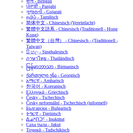
বাংলা - Bengali
ਪੰਜਾਬੀ - Panjabi
ગુજરાતી - Gujarati
தமிழ் - Tamilisch
简体中文 - Chinesisch (Vereinfacht)
繁體中文語系 - Chinesisch (Traditionell - Hong
Kong)
繁體中文（台灣） - Chinesisch - (Traditionell -
Taiwan)
සිංහල - Singhalesisch
ภาษาไทย - Thailändisch
မြန်မာဘာသာ - Birmanisch
ქართული ენა - Georgisch
አማርኛ - Amharisch
한국어 - Koreanisch
Ελληνικά - Griechisch
Česky - Tschechisch
Česky neformální - Tschechisch (informell)
Български - Bulgarisch
ትግርኛ - Tigrinisch
ᐃᓄᒃᑎᑐᑦ - Inuktitut
Саха тыла - Jakut
Тоҷикӣ - Tadschikisch