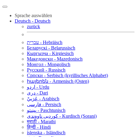
Sprache auswählen
Deutsch - Deutsch
zurück
עברית - Hebräisch
Беларускі - Belarussisch
Кыргызча - Kirgiesisch
Македонски - Mazedonisch
Монгол - Mongolisch
Русский - Russisch
Српски - Serbisch (kyrillisches Alphabet)
հայերեն - Armenisch (Osten)
اردو - Urdu
دری - Dari
عَرَبيْ - Arabisch
فارسی - Persisch
پښتو - Paschtunisch
کوردیی ناوەندی - Kurdisch (Sorani)
मराठी - Marathi
हिन्दी - Hindi
íslenska - Isländisch