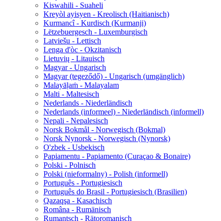
Kiswahili - Suaheli
Kreyòl ayisyen - Kreolisch (Haitianisch)
Kurmancî - Kurdisch (Kurmanji)
Lëtzebuergesch - Luxemburgisch
Latviešu - Lettisch
Lenga d'òc - Okzitanisch
Lietuvių - Litauisch
Magyar - Ungarisch
Magyar (tegeződő) - Ungarisch (umgänglich)
Malayāḷaṁ - Malayalam
Malti - Maltesisch
Nederlands - Niederländisch
Nederlands (informeel) - Niederländisch (informell)
Nepali - Nepalesisch
Norsk Bokmål - Norwegisch (Bokmal)
Norsk Nynorsk - Norwegisch (Nynorsk)
O'zbek - Usbekisch
Papiamentu - Papiamento (Curaçao & Bonaire)
Polski - Polnisch
Polski (nieformalny) - Polish (informell)
Português - Portugiesisch
Português do Brasil - Portugiesisch (Brasilien)
Qazaqşa - Kasachisch
Româna - Rumänisch
Rumantsch - Rätoromanisch