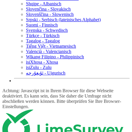
Shqipe - Albanisch
Slovenčina - Slovakisch
Slovenščina - Slowenisch
Srpski - Serbisch (lateinisches Alphabet)
Suomi - Finnisch
Svenska - Schwedisch
Türkçe - Türkisch
Tagalog - Tagalog
Tiếng Việt - Vietnamesisch
Valencià - Valencianisch
Wikang Filipino - Philippinisch
isiXhosa - Xhosa
isiZulu - Zulu
ئۇيغۇرچە - Uigurisch
Achtung: Javascript ist in Ihrem Browser für diese Webseite
deaktiviert. Es kann sein, dass Sie daher die Umfrage nicht
abschließen werden können. Bitte überprüfen Sie Ihre Browser-
Einstellungen.