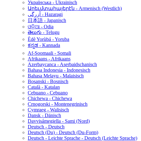
Українська - Ukrainisch
Արեւմտահայերէն - Armenisch (Westlich)
آزرگی - Hazaragi
日本語 - Japanisch
ଓଡ଼ିଆ - Odia
తెలుగు - Telugu
Èdè Yorùbá - Yoruba
ಕನ್ನಡ - Kannada
Af-Soomaali - Somali
Afrikaans - Afrikaans
Azerbaycanca - Aserbaidschanisch
Bahasa Indonesia - Indonesisch
Bahasa Melayu - Malaisisch
Bosanski - Bosnisch
Català - Katalan
Cebuano - Cebuano
Chichewa - Chichewa
Crnogorski - Montenegrinisch
Cymraeg - Walisisch
Dansk - Dänisch
Davvisámegiella - Sami (Nord)
Deutsch - Deutsch
Deutsch (Du) - Deutsch (Du-Form)
Deutsch - Leichte Sprache - Deutsch (Leichte Sprache)