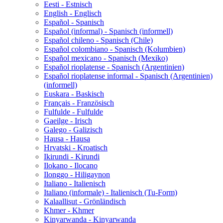
Eesti - Estnisch
English - Englisch
Español - Spanisch
Español (informal) - Spanisch (informell)
Español chileno - Spanisch (Chile)
Español colombiano - Spanisch (Kolumbien)
Español mexicano - Spanisch (Mexiko)
Español rioplatense - Spanisch (Argentinien)
Español rioplatense informal - Spanisch (Argentinien)
(informell)
Euskara - Baskisch
Français - Französisch
Fulfulde - Fulfulde
Gaeilge - Irisch
Galego - Galizisch
Hausa - Hausa
Hrvatski - Kroatisch
Ikirundi - Kirundi
Ilokano - Ilocano
Ilonggo - Hiligaynon
Italiano - Italienisch
Italiano (informale) - Italienisch (Tu-Form)
Kalaallisut - Grönländisch
Khmer - Khmer
Kinyarwanda - Kinyarwanda